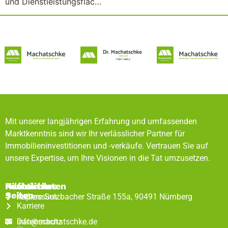
und Dienstleistungsfläc…
Mit unserer langjährigen Erfahrung und umfassenden
Marktkenntnis sind wir Ihr verlässlicher Partner für
Immobilieninvestitionen und -verkäufe. Vertrauen Sie auf
unsere Expertise, um Ihre Visionen in die Tat umzusetzen.
Rechtliches
Hilfreiche
Kontaktdaten
Seiten
Impressum
Äußere Sulzbacher Straße 155a, 90491 Nürnberg
Karriere
Datenschutz
info@machatschke.de