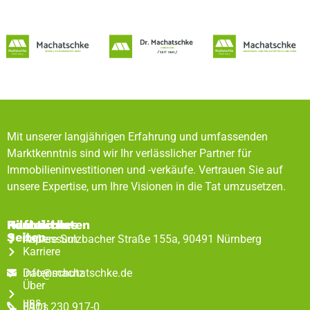
Mit unserer langjährigen Erfahrung und umfassenden
Marktkenntnis sind wir Ihr verlässlicher Partner für
Immobilieninvestitionen und -verkäufe. Vertrauen Sie auf
unsere Expertise, um Ihre Visionen in die Tat umzusetzen.
Rechtliches
Hilfreiche
Kontaktdaten
Seiten
Impressum
Äußere Sulzbacher Straße 155a, 90491 Nürnberg
Karriere
Datenschutz
info@machatschke.de
Über
uns
FAQs
0911 230 917-0