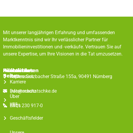
Mit unserer langjährigen Erfahrung und umfassenden
Marktkenntnis sind wir Ihr verlässlicher Partner für
Immobilieninvestitionen und -verkäufe. Vertrauen Sie auf
unsere Expertise, um Ihre Visionen in die Tat umzusetzen.
Rechtliches
Hilfreiche
Kontaktdaten
Seiten
Impressum
Äußere Sulzbacher Straße 155a, 90491 Nürnberg
Karriere
Datenschutz
info@machatschke.de
Über
uns
FAQs
0911 230 917-0
Geschäftsfelder
Unsere