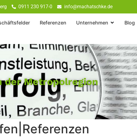
erg
0911 230 917-0
info@machatschke.de
chäftsfelder
Referenzen
Unternehmen
Blog
 der Metropolregion
fen|Referenzen