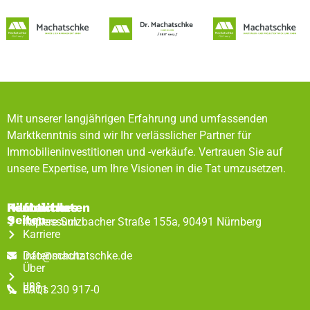
Mit unserer langjährigen Erfahrung und umfassenden
Marktkenntnis sind wir Ihr verlässlicher Partner für
Immobilieninvestitionen und -verkäufe. Vertrauen Sie auf
unsere Expertise, um Ihre Visionen in die Tat umzusetzen.
Rechtliches
Hilfreiche
Kontaktdaten
Seiten
Impressum
Äußere Sulzbacher Straße 155a, 90491 Nürnberg
Karriere
Datenschutz
info@machatschke.de
Über
uns
FAQs
0911 230 917-0