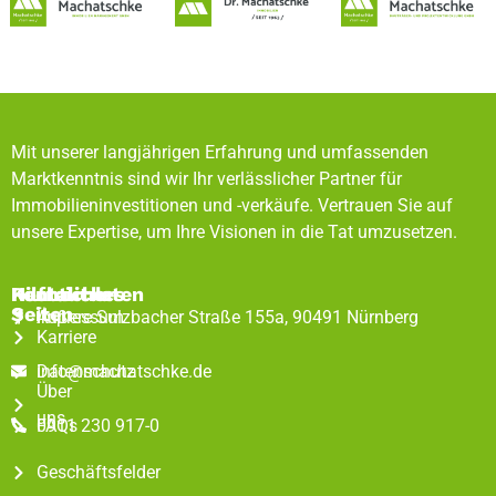
Mit unserer langjährigen Erfahrung und umfassenden
Marktkenntnis sind wir Ihr verlässlicher Partner für
Immobilieninvestitionen und -verkäufe. Vertrauen Sie auf
unsere Expertise, um Ihre Visionen in die Tat umzusetzen.
Rechtliches
Hilfreiche
Kontaktdaten
Seiten
Impressum
Äußere Sulzbacher Straße 155a, 90491 Nürnberg
Karriere
Datenschutz
info@machatschke.de
Über
uns
FAQs
0911 230 917-0
Geschäftsfelder