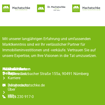
Mit unserer langjährigen Erfahrung und umfassenden
Marktkenntnis sind wir Ihr verlässlicher Partner für
Immobilieninvestitionen und -verkäufe. Vertrauen Sie auf
unsere Expertise, um Ihre Visionen in die Tat umzusetzen.
Rechtliches
Hilfreiche
Kontaktdaten
Seiten
Impressum
Äußere Sulzbacher Straße 155a, 90491 Nürnberg
Karriere
Datenschutz
info@machatschke.de
Über
uns
FAQs
0911 230 917-0