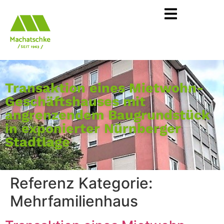
Transaktion eines Mietwohn-
Geschäftshauses mit
angrenzendem Baugrundstück
in exponierter Nürnberger
Stadtlage
Referenz Kategorie:
Mehrfamilienhaus