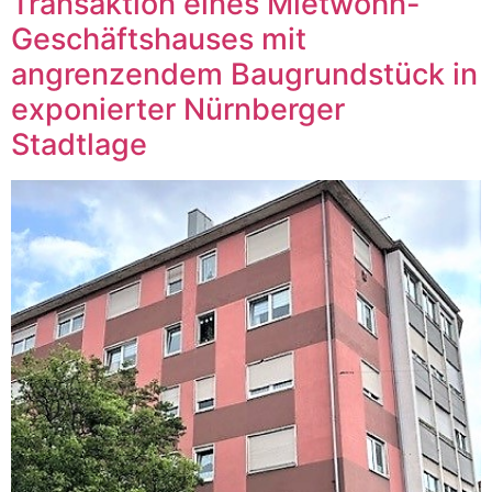
Transaktion eines Mietwohn-
Geschäftshauses mit
angrenzendem Baugrundstück in
exponierter Nürnberger
Stadtlage