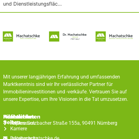
und Dienstleistungsfläc…
Mit unserer langjährigen Erfahrung und umfassenden
Marktkenntnis sind wir Ihr verlässlicher Partner für
Immobilieninvestitionen und -verkäufe. Vertrauen Sie auf
unsere Expertise, um Ihre Visionen in die Tat umzusetzen.
Rechtliches
Hilfreiche
Kontaktdaten
Seiten
Impressum
Äußere Sulzbacher Straße 155a, 90491 Nürnberg
Karriere
Datenschutz
info@machatschke.de