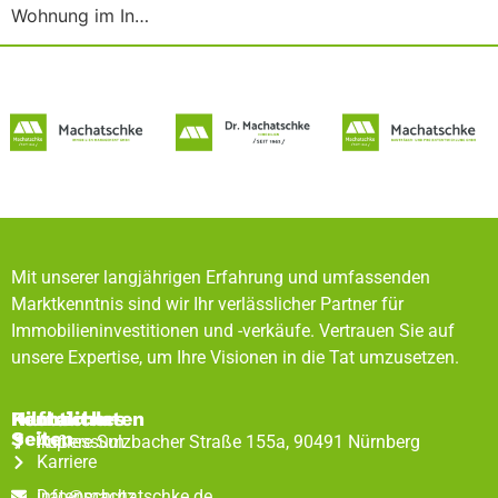
Wohnung im In…
Mit unserer langjährigen Erfahrung und umfassenden
Marktkenntnis sind wir Ihr verlässlicher Partner für
Immobilieninvestitionen und -verkäufe. Vertrauen Sie auf
unsere Expertise, um Ihre Visionen in die Tat umzusetzen.
Rechtliches
Hilfreiche
Kontaktdaten
Seiten
Impressum
Äußere Sulzbacher Straße 155a, 90491 Nürnberg
Karriere
Datenschutz
info@machatschke.de