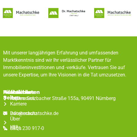
Mit unserer langjährigen Erfahrung und umfassenden
Marktkenntnis sind wir Ihr verlässlicher Partner für
Immobilieninvestitionen und -verkäufe. Vertrauen Sie auf
unsere Expertise, um Ihre Visionen in die Tat umzusetzen.
Rechtliches
Hilfreiche
Kontaktdaten
Seiten
Impressum
Äußere Sulzbacher Straße 155a, 90491 Nürnberg
Karriere
Datenschutz
info@machatschke.de
Über
uns
FAQs
0911 230 917-0