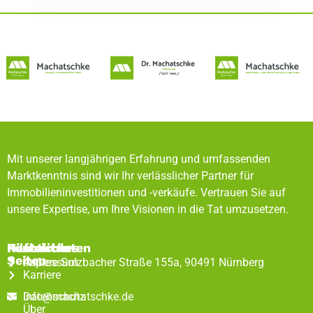
Mit unserer langjährigen Erfahrung und umfassenden
Marktkenntnis sind wir Ihr verlässlicher Partner für
Immobilieninvestitionen und -verkäufe. Vertrauen Sie auf
unsere Expertise, um Ihre Visionen in die Tat umzusetzen.
Rechtliches
Hilfreiche
Kontaktdaten
Seiten
Impressum
Äußere Sulzbacher Straße 155a, 90491 Nürnberg
Karriere
Datenschutz
info@machatschke.de
Über