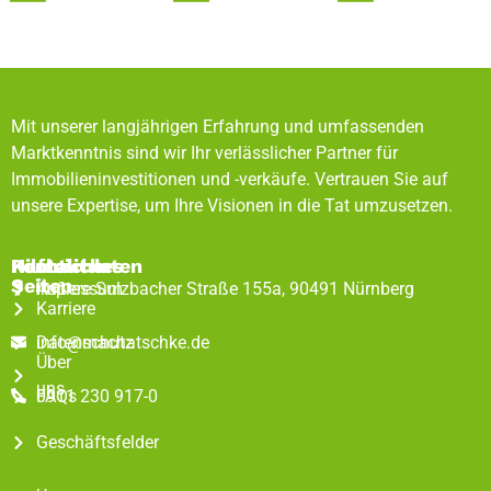
Mit unserer langjährigen Erfahrung und umfassenden
Marktkenntnis sind wir Ihr verlässlicher Partner für
Immobilieninvestitionen und -verkäufe. Vertrauen Sie auf
unsere Expertise, um Ihre Visionen in die Tat umzusetzen.
Rechtliches
Hilfreiche
Kontaktdaten
Seiten
Impressum
Äußere Sulzbacher Straße 155a, 90491 Nürnberg
Karriere
Datenschutz
info@machatschke.de
Über
uns
FAQs
0911 230 917-0
Geschäftsfelder