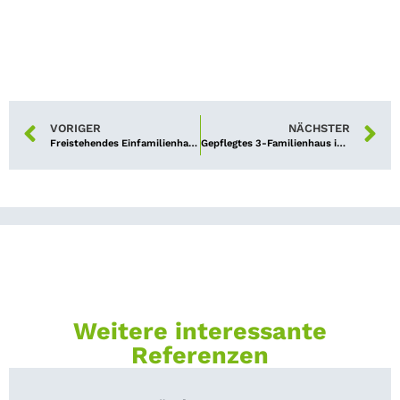
VORIGER
NÄCHSTER
Freistehendes Einfamilienhaus im Nürnberger Osten verbrieft
Gepflegtes 3-Familienhaus in Nürnberg-Ost verkauft
Weitere interessante
Referenzen