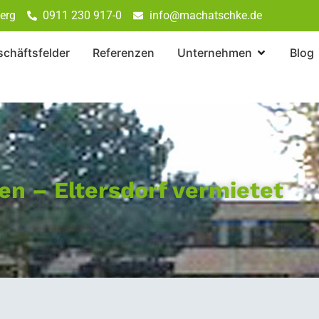
erg
0911 230 917-0
info@machatschke.de
chäftsfelder
Referenzen
Unternehmen
Blog
en – Eltersdorf vermietet