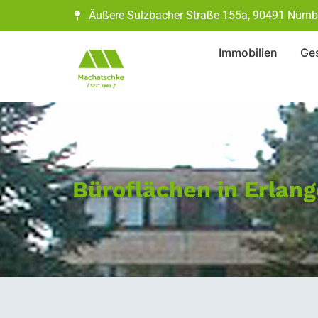
Äußere Sulzbacher Straße 155a, 90491 Nürnb
Immobilien
Ges
Büroflächen in Erlang