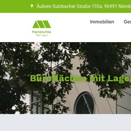
Äußere Sulzbacher Straße 155a, 90491 Nürnb
Immobilien
Ges
Büroflächen mit Lager