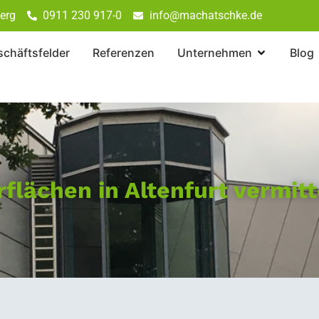
erg
0911 230 917-0
info@machatschke.de
chäftsfelder
Referenzen
Unternehmen
Blog
flächen in Altenfurt vermitt