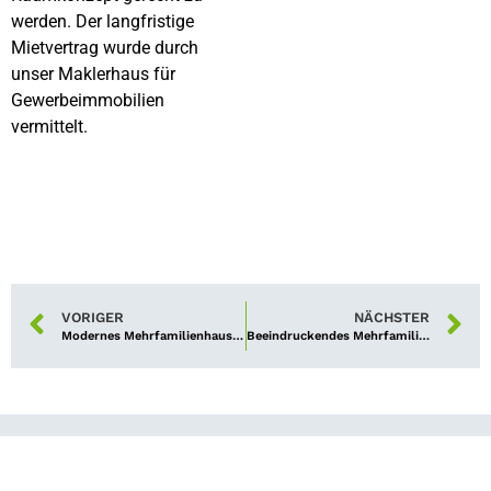
werden. Der langfristige
Mietvertrag wurde durch
unser Maklerhaus für
Gewerbeimmobilien
vermittelt.
VORIGER
NÄCHSTER
Modernes Mehrfamilienhaus am Nürnberger Luitpoldhain an neuen Eigentümer übergeben
Beeindruckendes Mehrfamilienhaus in bürgerlicher Stadtlage an privaten Investor übergeben