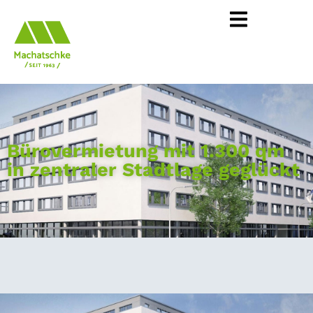
Bürovermietung mit 1.300 qm
in zentraler Stadtlage geglückt