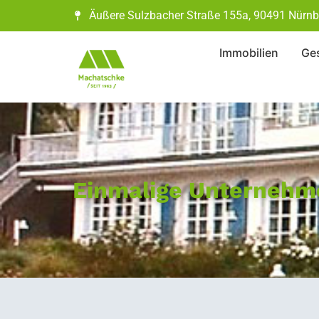
Äußere Sulzbacher Straße 155a, 90491 Nürnb
Immobilien
Ges
Einmalige Unternehme