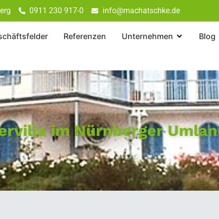
erg
0911 230 917-0
info@machatschke.de
chäftsfelder
Referenzen
Unternehmen
Blog
rvilla im Nürnberger Umlan