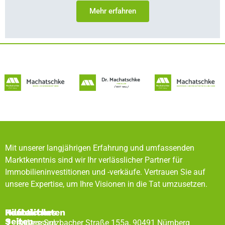
Mehr erfahren
Mit unserer langjährigen Erfahrung und umfassenden
Marktkenntnis sind wir Ihr verlässlicher Partner für
Immobilieninvestitionen und -verkäufe. Vertrauen Sie auf
unsere Expertise, um Ihre Visionen in die Tat umzusetzen.
Rechtliches
Hilfreiche
Kontaktdaten
Seiten
Impressum
Äußere Sulzbacher Straße 155a, 90491 Nürnberg