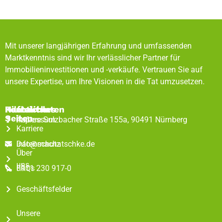
Mit unserer langjährigen Erfahrung und umfassenden
Marktkenntnis sind wir Ihr verlässlicher Partner für
Immobilieninvestitionen und -verkäufe. Vertrauen Sie auf
unsere Expertise, um Ihre Visionen in die Tat umzusetzen.
Rechtliches
Hilfreiche
Kontaktdaten
Seiten
Impressum
Äußere Sulzbacher Straße 155a, 90491 Nürnberg
Karriere
Datenschutz
info@machatschke.de
Über
uns
FAQs
0911 230 917-0
Geschäftsfelder
Unsere