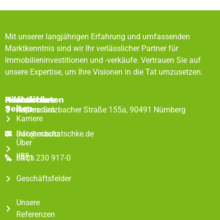
Mit unserer langjährigen Erfahrung und umfassenden
Marktkenntnis sind wir Ihr verlässlicher Partner für
Immobilieninvestitionen und -verkäufe. Vertrauen Sie auf
unsere Expertise, um Ihre Visionen in die Tat umzusetzen.
Rechtliches
Hilfreiche
Kontaktdaten
Seiten
Impressum
Äußere Sulzbacher Straße 155a, 90491 Nürnberg
Karriere
Datenschutz
info@machatschke.de
Über
uns
FAQs
0911 230 917-0
Geschäftsfelder
Unsere
Referenzen