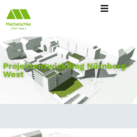
Projektentwicklung Nürnberg-
West