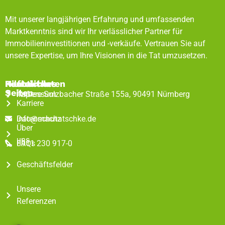
Mit unserer langjährigen Erfahrung und umfassenden
Marktkenntnis sind wir Ihr verlässlicher Partner für
Immobilieninvestitionen und -verkäufe. Vertrauen Sie auf
unsere Expertise, um Ihre Visionen in die Tat umzusetzen.
Rechtliches
Hilfreiche
Kontaktdaten
Seiten
Impressum
Äußere Sulzbacher Straße 155a, 90491 Nürnberg
Karriere
Datenschutz
info@machatschke.de
Über
uns
FAQs
0911 230 917-0
Geschäftsfelder
Unsere
Referenzen