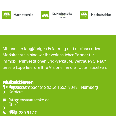
Mit unserer langjährigen Erfahrung und umfassenden
Marktkenntnis sind wir Ihr verlässlicher Partner für
Immobilieninvestitionen und -verkäufe. Vertrauen Sie auf
unsere Expertise, um Ihre Visionen in die Tat umzusetzen.
Rechtliches
Hilfreiche
Kontaktdaten
Seiten
Impressum
Äußere Sulzbacher Straße 155a, 90491 Nürnberg
Karriere
Datenschutz
info@machatschke.de
Über
uns
FAQs
0911 230 917-0