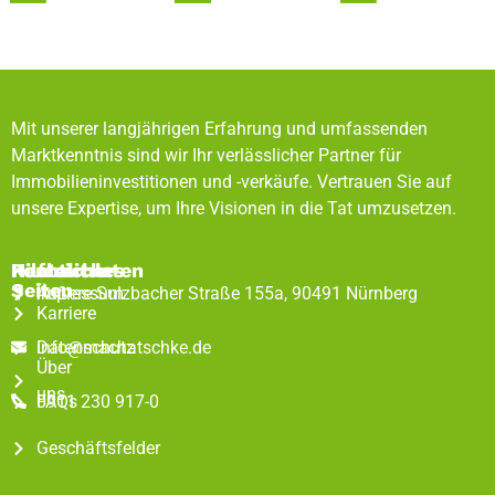
Mit unserer langjährigen Erfahrung und umfassenden
Marktkenntnis sind wir Ihr verlässlicher Partner für
Immobilieninvestitionen und -verkäufe. Vertrauen Sie auf
unsere Expertise, um Ihre Visionen in die Tat umzusetzen.
Rechtliches
Hilfreiche
Kontaktdaten
Seiten
Impressum
Äußere Sulzbacher Straße 155a, 90491 Nürnberg
Karriere
Datenschutz
info@machatschke.de
Über
uns
FAQs
0911 230 917-0
Geschäftsfelder