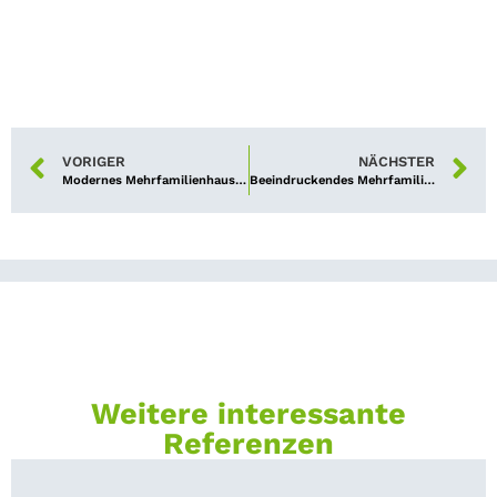
VORIGER
NÄCHSTER
Modernes Mehrfamilienhaus am Nürnberger Luitpoldhain an neuen Eigentümer übergeben
Beeindruckendes Mehrfamilienhaus in bürgerlicher Stadtlage an privaten Investor übergeben
Weitere interessante
Referenzen