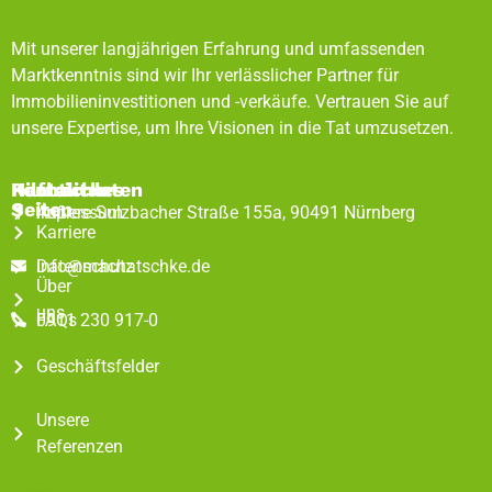
Mit unserer langjährigen Erfahrung und umfassenden
Marktkenntnis sind wir Ihr verlässlicher Partner für
Immobilieninvestitionen und -verkäufe. Vertrauen Sie auf
unsere Expertise, um Ihre Visionen in die Tat umzusetzen.
Rechtliches
Hilfreiche
Kontaktdaten
Seiten
Impressum
Äußere Sulzbacher Straße 155a, 90491 Nürnberg
Karriere
Datenschutz
info@machatschke.de
Über
uns
FAQs
0911 230 917-0
Geschäftsfelder
Unsere
Referenzen