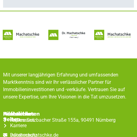
Mit unserer langjährigen Erfahrung und umfassenden
Marktkenntnis sind wir Ihr verlässlicher Partner für
Immobilieninvestitionen und -verkäufe. Vertrauen Sie auf
unsere Expertise, um Ihre Visionen in die Tat umzusetzen.
Rechtliches
Hilfreiche
Kontaktdaten
Seiten
Impressum
Äußere Sulzbacher Straße 155a, 90491 Nürnberg
Karriere
Datenschutz
info@machatschke.de