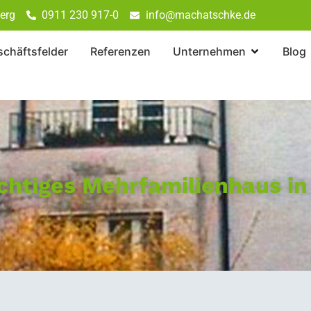
erg
0911 230 917-0
info@machatschke.de
chäftsfelder
Referenzen
Unternehmen
Blog
chtiges Mehrfamilienhaus in