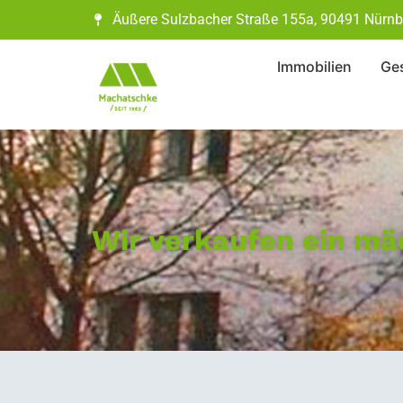
Äußere Sulzbacher Straße 155a, 90491 Nürnb
Immobilien
Ges
Wir verkaufen ein mä