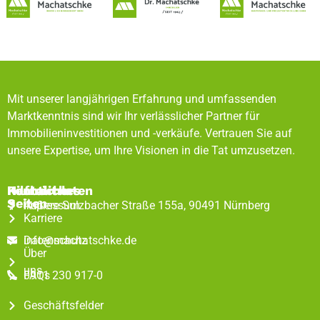
Mit unserer langjährigen Erfahrung und umfassenden
Marktkenntnis sind wir Ihr verlässlicher Partner für
Immobilieninvestitionen und -verkäufe. Vertrauen Sie auf
unsere Expertise, um Ihre Visionen in die Tat umzusetzen.
Rechtliches
Hilfreiche
Kontaktdaten
Seiten
Impressum
Äußere Sulzbacher Straße 155a, 90491 Nürnberg
Karriere
Datenschutz
info@machatschke.de
Über
uns
FAQs
0911 230 917-0
Geschäftsfelder