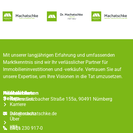
Mit unserer langjährigen Erfahrung und umfassenden
Marktkenntnis sind wir Ihr verlässlicher Partner für
Immobilieninvestitionen und -verkäufe. Vertrauen Sie auf
unsere Expertise, um Ihre Visionen in die Tat umzusetzen.
Rechtliches
Hilfreiche
Kontaktdaten
Seiten
Impressum
Äußere Sulzbacher Straße 155a, 90491 Nürnberg
Karriere
Datenschutz
info@machatschke.de
Über
uns
FAQs
0911 230 917-0