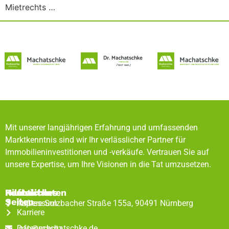
Mietrechts …
Mit unserer langjährigen Erfahrung und umfassenden
Marktkenntnis sind wir Ihr verlässlicher Partner für
Immobilieninvestitionen und -verkäufe. Vertrauen Sie auf
unsere Expertise, um Ihre Visionen in die Tat umzusetzen.
Rechtliches
Hilfreiche
Kontaktdaten
Seiten
Impressum
Äußere Sulzbacher Straße 155a, 90491 Nürnberg
Karriere
Datenschutz
info@machatschke.de