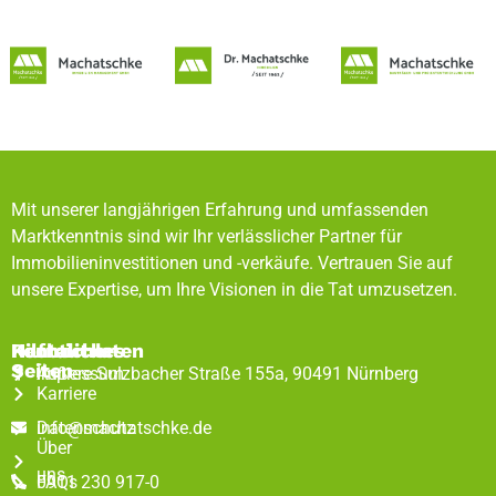
Mit unserer langjährigen Erfahrung und umfassenden
Marktkenntnis sind wir Ihr verlässlicher Partner für
Immobilieninvestitionen und -verkäufe. Vertrauen Sie auf
unsere Expertise, um Ihre Visionen in die Tat umzusetzen.
Rechtliches
Hilfreiche
Kontaktdaten
Seiten
Impressum
Äußere Sulzbacher Straße 155a, 90491 Nürnberg
Karriere
Datenschutz
info@machatschke.de
Über
uns
FAQs
0911 230 917-0