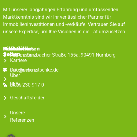
Mit unserer langjährigen Erfahrung und umfassenden
Marktkenntnis sind wir Ihr verlässlicher Partner für
Immobilieninvestitionen und -verkäufe. Vertrauen Sie auf
unsere Expertise, um Ihre Visionen in die Tat umzusetzen.
Rechtliches
Hilfreiche
Kontaktdaten
Seiten
Impressum
Äußere Sulzbacher Straße 155a, 90491 Nürnberg
Karriere
Datenschutz
info@machatschke.de
Über
uns
FAQs
0911 230 917-0
Geschäftsfelder
Unsere
Referenzen