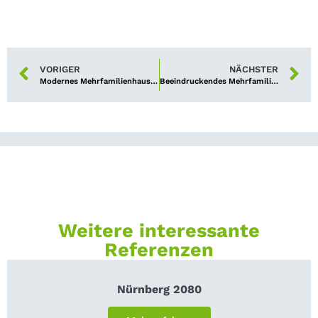
VORIGER
NÄCHSTER
Modernes Mehrfamilienhaus am Nürnberger Luitpoldhain an neuen Eigentümer übergeben
Beeindruckendes Mehrfamilienhaus in bürgerlicher Stadtlage an privaten Investor übergeben
Weitere interessante
Referenzen
Nürnberg 2080