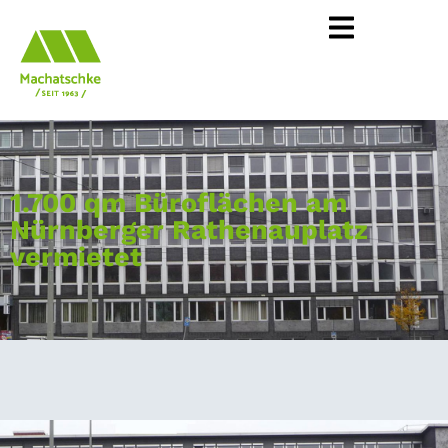
1.700 qm Büroflächen am
Nürnberger Rathenauplatz
vermietet