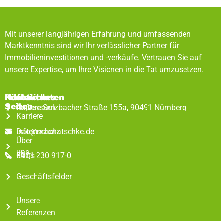
Mit unserer langjährigen Erfahrung und umfassenden
Marktkenntnis sind wir Ihr verlässlicher Partner für
Immobilieninvestitionen und -verkäufe. Vertrauen Sie auf
unsere Expertise, um Ihre Visionen in die Tat umzusetzen.
Rechtliches
Hilfreiche
Kontaktdaten
Seiten
Impressum
Äußere Sulzbacher Straße 155a, 90491 Nürnberg
Karriere
Datenschutz
info@machatschke.de
Über
uns
FAQs
0911 230 917-0
Geschäftsfelder
Unsere
Referenzen