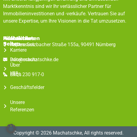
Marktkenntnis sind wir Ihr verlässlicher Partner für
Immobilieninvestitionen und -verkäufe. Vertrauen Sie auf
unsere Expertise, um Ihre Visionen in die Tat umzusetzen.
Rechtliches
Hilfreiche
Kontaktdaten
Seiten
Impressum
Äußere Sulzbacher Straße 155a, 90491 Nürnberg
Karriere
Datenschutz
info@machatschke.de
Über
uns
FAQs
0911 230 917-0
Geschäftsfelder
Unsere
Referenzen
Copyright © 2026 Machatschke, All rights reserved.