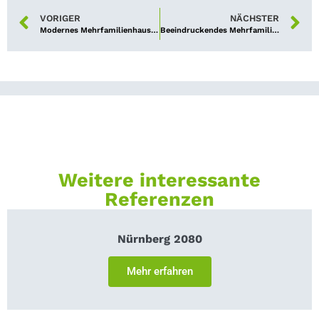
VORIGER
NÄCHSTER
Modernes Mehrfamilienhaus am Nürnberger Luitpoldhain an neuen Eigentümer übergeben
Beeindruckendes Mehrfamilienhaus in bürgerlicher Stadtlage an privaten Investor übergeben
Weitere interessante
Referenzen
Nürnberg 2080
Mehr erfahren