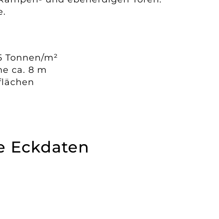
e.
5 Tonnen/m²
he ca. 8 m
flächen
he Eckdaten