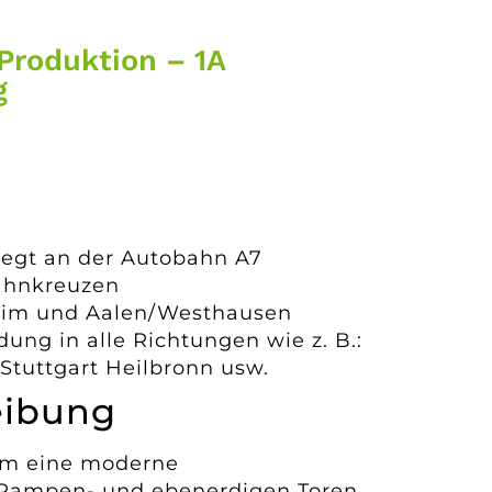
 Produktion – 1A
g
iegt an der Autobahn A7
ahnkreuzen
eim und Aalen/Westhausen
ng in alle Richtungen wie z. B.:
Stuttgart Heilbronn usw.
eibung
 um eine moderne
t Rampen- und ebenerdigen Toren.