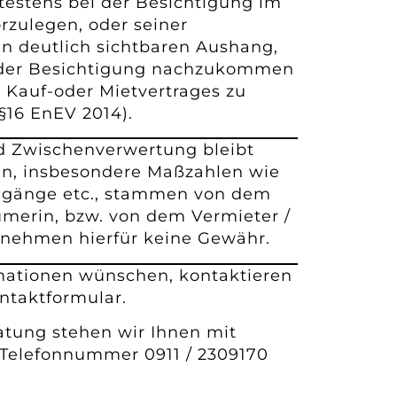
testens bei der Besichtigung im
orzulegen, oder seiner
en deutlich sichtbaren Aushang,
 der Besichtigung nachzukommen
 Kauf-oder Mietvertrages zu
§16 EnEV 2014).
d Zwischenverwertung bleibt
en, insbesondere Maßzahlen wie
ngänge etc., stammen von dem
ümerin, bzw. von dem Vermieter /
ernehmen hierfür keine Gewähr.
rmationen wünschen, kontaktieren
ontaktformular.
ratung stehen wir Ihnen mit
 Telefonnummer 0911 / 2309170