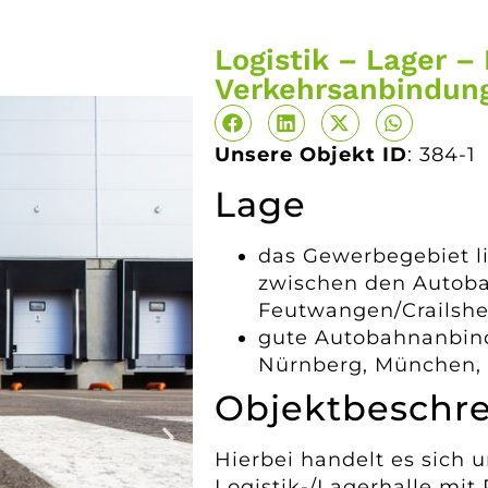
Logistik – Lager –
Verkehrsanbindun
Unsere Objekt ID
: 384-1
Lage
das Gewerbegebiet l
zwischen den Autob
Feutwangen/Crailsh
gute Autobahnanbindu
Nürnberg, München, 
Objektbeschr
Hierbei handelt es sich
Logistik-/Lagerhalle mi