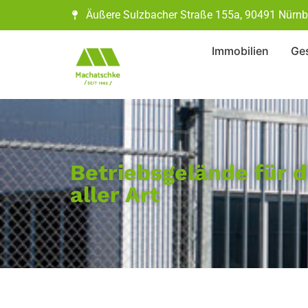
Äußere Sulzbacher Straße 155a, 90491 Nürnb
Immobilien
Ges
Betriebsgelände für d
aller Art