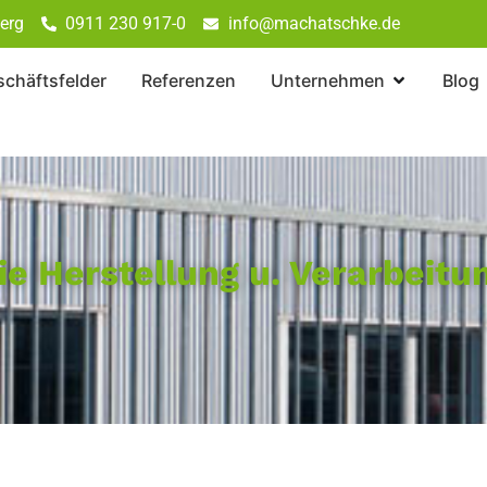
erg
0911 230 917-0
info@machatschke.de
chäftsfelder
Referenzen
Unternehmen
Blog
ie Herstellung u. Verarbeit