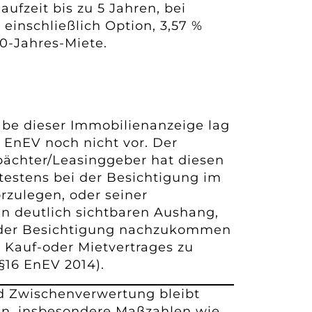
aufzeit bis zu 5 Jahren, bei
, einschließlich Option, 3,57 %
10-Jahres-Miete.
s
be dieser Immobilienanzeige lag
 EnEV noch nicht vor. Der
pächter/Leasinggeber hat diesen
testens bei der Besichtigung im
orzulegen, oder seiner
en deutlich sichtbaren Aushang,
 der Besichtigung nachzukommen
 Kauf-oder Mietvertrages zu
§16 EnEV 2014).
d Zwischenverwertung bleibt
en, insbesondere Maßzahlen wie