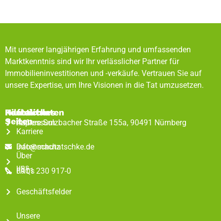
Mit unserer langjährigen Erfahrung und umfassenden
Marktkenntnis sind wir Ihr verlässlicher Partner für
Immobilieninvestitionen und -verkäufe. Vertrauen Sie auf
unsere Expertise, um Ihre Visionen in die Tat umzusetzen.
Rechtliches
Hilfreiche
Kontaktdaten
Seiten
Impressum
Äußere Sulzbacher Straße 155a, 90491 Nürnberg
Karriere
Datenschutz
info@machatschke.de
Über
uns
FAQs
0911 230 917-0
Geschäftsfelder
Unsere