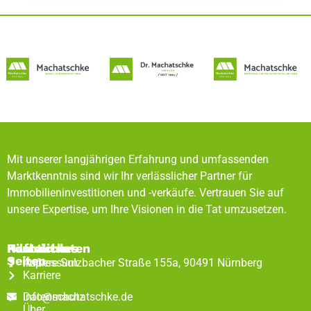
Mit unserer langjährigen Erfahrung und umfassenden
Marktkenntnis sind wir Ihr verlässlicher Partner für
Immobilieninvestitionen und -verkäufe. Vertrauen Sie auf
unsere Expertise, um Ihre Visionen in die Tat umzusetzen.
Rechtliches
Hilfreiche
Kontaktdaten
Seiten
Impressum
Äußere Sulzbacher Straße 155a, 90491 Nürnberg
Karriere
Datenschutz
info@machatschke.de
Über