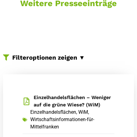
Weitere Presseeinträge
Filteroptionen zeigen ▼
Alle
Büro
Büroflächen
Einzelhandelsflächen
Expo
Gewerbe
Gewerbeflächen
Gewerbeimmobilien
Gewerbevermietung
Halle
Einzelhandelsflächen – Weniger
Immobilien
Immobilienmarkt
auf die grüne Wiese? (WiM)
Einzelhandelsflächen
,
WiM
,
Immobilienunternehmen
Immobilienvermittlung
Wirtschaftsinformationen-für-
Interview
Metropolregion
Nürnberg
Mittelfranken
Nürnberger-Nachrichten
Projekt